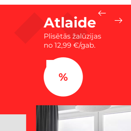
Atlaide
Plisētās žalūzijas
no 12,99 €/gab.
%