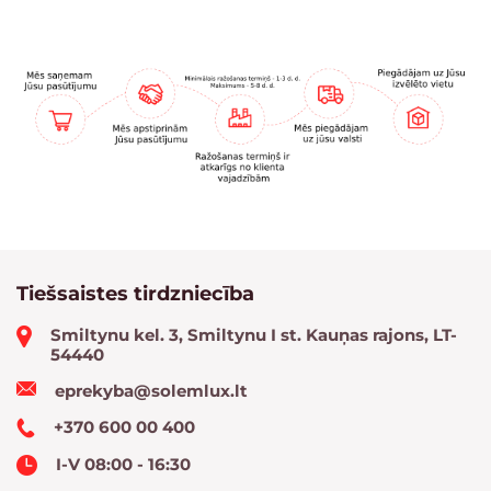
Tiešsaistes tirdzniecība
Smiltynu kel. 3, Smiltynu I st. Kauņas rajons, LT-
54440
eprekyba@solemlux.lt
+370 600 00 400
I-V 08:00 - 16:30